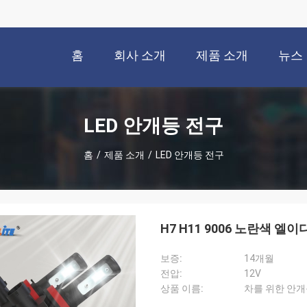
홈
회사 소개
제품 소개
뉴스
LED 안개등 전구
홈
/
제품 소개
/
LED 안개등 전구
H7 H11 9006 노란색 엘이
보증:
14개월
전압:
12V
상품 이름:
차를 위한 안