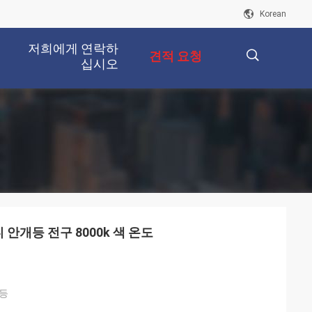
Korean
저희에게 연락하
견적 요청
십시오
描
述
디 안개등 전구 8000k 색 온도
개등